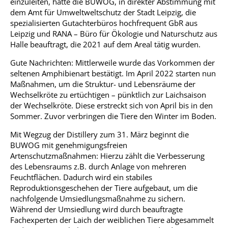
einzuleiten, hatte die BUWOG, in direkter Abstimmung mit
dem Amt für Umweltweltschutz der Stadt Leipzig, die
spezialisierten Gutachterbüros hochfrequent GbR aus
Leipzig und RANA – Büro für Ökologie und Naturschutz aus
Halle beauftragt, die 2021 auf dem Areal tätig wurden.
Gute Nachrichten: Mittlerweile wurde das Vorkommen der
seltenen Amphibienart bestätigt. Im April 2022 starten nun
Maßnahmen, um die Struktur- und Lebensräume der
Wechselkröte zu ertüchtigen – pünktlich zur Laichsaison
der Wechselkröte. Diese erstreckt sich von April bis in den
Sommer. Zuvor verbringen die Tiere den Winter im Boden.
Mit Wegzug der Distillery zum 31. März beginnt die
BUWOG mit genehmigungsfreien
Artenschutzmaßnahmen:
Hierzu zählt die Verbesserung
des Lebensraums z.B. durch Anlage von mehreren
Feuchtflächen. Dadurch wird ein stabiles
Reproduktionsgeschehen der Tiere aufgebaut, um die
nachfolgende Umsiedlungsmaßnahme zu sichern.
Während der Umsiedlung wird durch beauftragte
Fachexperten der Laich der weiblichen Tiere abgesammelt