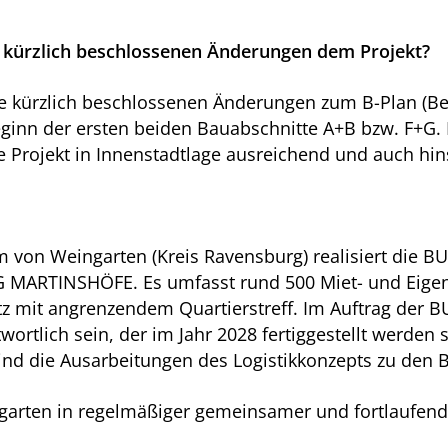
ie kürzlich beschlossenen Änderungen dem Projekt?
ie kürzlich beschlossenen Änderungen zum B-Plan (B
ginn der ersten beiden Bauabschnitte A+B bzw. F+G. 
e Projekt in Innenstadtlage ausreichend und auch hins
m von Weingarten (Kreis Ravensburg) realisiert die 
G MARTINSHÖFE. Es umfasst rund 500 Miet- und Ei
atz mit angrenzendem Quartierstreff. Im Auftrag der
rtlich sein, der im Jahr 2028 fertiggestellt werden s
sind die Ausarbeitungen des Logistikkonzepts zu den
garten in regelmäßiger gemeinsamer und fortlaufend