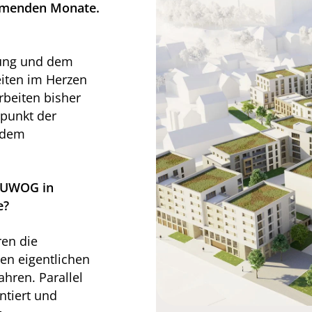
ommenden Monate.
gung und dem
eiten im Herzen
rbeiten bisher
rpunkt der
 dem
 BUWOG in
e?
en die
en eigentlichen
ahren. Parallel
ntiert und