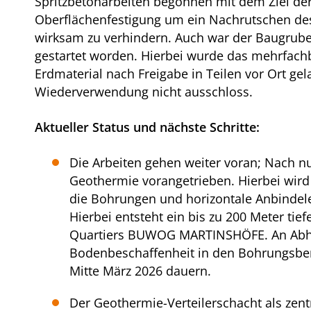
Spritzbetonarbeiten begonnen mit dem Ziel de
Oberflächenfestigung um ein Nachrutschen des
wirksam zu verhindern. Auch war der Baugru
gestartet worden. Hierbei wurde das mehrfach
Erdmaterial nach Freigabe in Teilen vor Ort ge
Wiederverwendung nicht ausschloss.
Aktueller Status und nächste Schritte:
Die Arbeiten gehen weiter voran; Nach n
Geothermie vorangetrieben. Hierbei wir
die Bohrungen und horizontale Anbindel
Hierbei entsteht ein bis zu 200 Meter ti
Quartiers BUWOG MARTINSHÖFE. An Abhän
Bodenbeschaffenheit in den Bohrungsbere
Mitte März 2026 dauern.
Der Geothermie-Verteilerschacht als zent