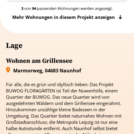
3
von
94
passenden Wohnungen werden angezeigt.
Wohnpreisschmelze: 203.300 EUR statt 214.000
EUR / Attraktive 1-Zimmer-Wohnung mit ca. 40 m²
Balkon / Terrasse
Lage
2
Etage
2
1
Zimmer
39.79
m
203.300,00
€
Wohnen am Grillensee
Marmorweg, 04683 Naunhof
Wohnpreisschmelze: 203.300 EUR statt 214.000
EUR / Charmante 1-Zimmer-Wohnung mit ca. 40 m²
Für alle, die es grün und idyllisch lieben: Das Projekt
BUWOG FLORAGÄRTEN ist Teil der Nuwenhöfe, einem
Quartier der BUWOG. Das neue Quartier wird von
Balkon / Terrasse
ausgedehnten Wäldern und dem Grillensee eingerahmt.
Hinzukommen unzählige kleine Badeseen in der
Umgebung. Das Quartier bietet naturnahes Wohnen mit
2
Etage
1
1
Zimmer
39.79
m
203.300,00
€
Großstadtanschluss; die Metropole Leipzig ist nur eine
halbe Autostunde entfernt. Auch Naunhof selbst bietet