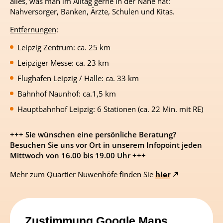
alles, was man im Alltag gerne in der Nähe hat:
Wohnpreisschmelze: 203.300 EUR statt 214.000
Nahversorger, Banken, Ärzte, Schulen und Kitas.
EUR / Attraktive 1-Zimmer-Wohnung mit ca. 40 m²
Entfernungen
:
Leipzig Zentrum: ca. 25 km
Balkon / Terrasse
Garten
Leipziger Messe: ca. 23 km
2
Etage
1
1
Zimmer
39.76
m
203.300,00
€
Flughafen Leipzig / Halle: ca. 33 km
Bahnhof Naunhof: ca.1,5 km
Hauptbahnhof Leipzig: 6 Stationen (ca. 22 Min. mit RE)
Wohnpreisschmelze: 203.300 EUR statt 214.000
EUR / Schöne 1-Zimmer-Wohnung mit ca. 40 m²
+++ Sie wünschen eine persönliche Beratung?
Besuchen Sie uns vor Ort in unserem Infopoint jeden
Balkon / Terrasse
Mittwoch von 16.00 bis 19.00 Uhr +++
Mehr zum Quartier Nuwenhöfe finden Sie
hier
2
Etage
2
1
Zimmer
39.73
m
203.300,00
€
Wohnpreisschmelze: 203.300 EUR statt 214.000
Zustimmung Google Maps