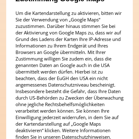
EUR / Attraktive 1-Zimmer-Wohnung mit ca. 40 m²
Um die Kartendarstellung zu aktivieren, bitten wir
Sie der Verwendung von „Google Maps“
Balkon / Terrasse
zuzustimmen. Darüber hinaus stimmen Sie bei
der Aktivierung von Google Maps zu, dass wir auf
2
Etage
2
1
Zimmer
39.79
m
203.300,00
€
Grund des Ladens der Karten Ihre IP-Adresse und
Informationen zu Ihrem Endgerät und Ihres
Browsers an Google übermitteln. Mit Ihrer
Zustimmung willigen Sie zudem ein, dass die
Wohnpreisschmelze: 203.300 EUR statt 214.000
genannten Daten an Google auch in die USA
EUR / Schöne 1-Zimmer-Wohnung mit ca. 40 m²
übermittelt werden dürfen. Hierbei ist zu
beachten, dass der EuGH den USA ein nicht
Balkon / Terrasse
angemessenes Datenschutzniveau bescheinigt.
Insbesondere besteht die Gefahr, dass Ihre Daten
durch US-Behörden zu Zwecken der Überwachung
2
Etage
1
1
Zimmer
39.76
m
203.300,00
€
ohne jegliche Rechtsbehelfsmöglichkeiten
verarbeitet werden können. Sie können Ihre
Einwilligung jederzeit widerrufen, in dem Sie auf
Wohnpreisschmelze: 203.300 EUR statt 214.000
der Kartendarstellung auf „Google Maps
EUR / Attraktive 1-Zimmer-Wohnung mit ca. 40 m²
deaktivieren“ klicken. Weitere Informationen
finden Sie in unseren
Datenschutzhinweisen
.