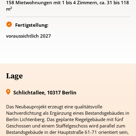
158 Mietwohnungen mit 1 bis 4 Zimmern, ca. 31 bis 118
ermöglicht, neuen Wohnraum zu schaffen ohne
m²
Neuversiegelung oder Ausweisung neuer Baugebiete. Im
Zuge der Verbesserung der urbanen Dichte sind die damit
einhergehende Schaffung ruhiger Höfe, die Aufwertung
Fertigstellung:
durch Neupflanzungen und die nachhaltige
voraussichtlich 2027
Holzhybridbauweise zentrale Qualitäten des Projekts. (MD)
Lage
Schlichtallee, 10317 Berlin
Das Neubauprojekt erzeugt eine qualitätsvolle
Nachverdichtung als Ergänzung eines Bestandsgebäudes in
Berlin Lichtenberg. Das geplante Riegelgebäude mit fünf
Geschossen und einem Staffelgeschoss wird parallel zum
Bestandsgebäude in der Hauptstraße 61-71 orientiert sein,