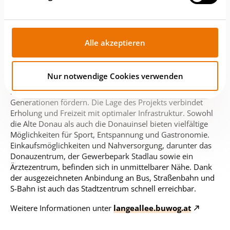
Leben. Neben den großzügigen Freiflächen sorgen die
lichtdurchfluteten Räume und eine klare, zeitlose
Architektur für ein offenes und harmonisches
Wohnambiente. Sorgfältig geplante Details und eine
Alle akzeptieren
zeitlose Formensprache schaffen ein Zuhause, das den
heutigen Ansprüchen gerecht wird – und auch morgen
noch überzeugt. Ergänzt wird das Angebot durch einen
Nur notwendige Cookies verwenden
liebevoll gestalteten Gemeinschaftsgarten und einen
Spielplatz, die Begegnung und Lebensfreude für alle
Generationen fördern. Die Lage des Projekts verbindet
Erholung und Freizeit mit optimaler Infrastruktur. Sowohl
die Alte Donau als auch die Donauinsel bieten vielfältige
Möglichkeiten für Sport, Entspannung und Gastronomie.
Einkaufsmöglichkeiten und Nahversorgung, darunter das
Donauzentrum, der Gewerbepark Stadlau sowie ein
Ärztezentrum, befinden sich in unmittelbarer Nähe. Dank
der ausgezeichneten Anbindung an Bus, Straßenbahn und
S-Bahn ist auch das Stadtzentrum schnell erreichbar.
Weitere Informationen unter
langeallee.buwog.at