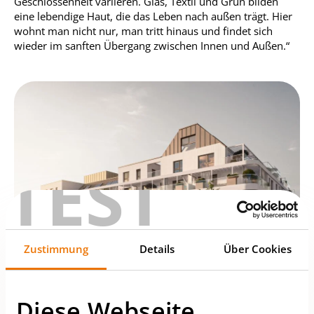
Geschlossenheit variieren. Glas, Textil und Grün bilden
eine lebendige Haut, die das Leben nach außen trägt. Hier
wohnt man nicht nur, man tritt hinaus und findet sich
wieder im sanften Übergang zwischen Innen und Außen.“
TEST
Zustimmung
Details
Über Cookies
Diese Webseite
© ZOOM