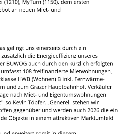
i (1210), MyTurn (1150), dem ersten
gebot an neuen Miet- und
s gelingt uns einerseits durch ein
usätzlich die Energieeffizienz unseres
der BUWOG auch durch den kürzlich erfolgten
 umfasst 108 freifinanzierte Mietwohnungen,
enzklasse HWB (Wohnen) B inkl. Fernwärme-
eum und zum Grazer Hauptbahnhof. Verkäufer
chfrage nach Miet- und Eigentumswohnungen
 so Kevin Töpfer. „Generell stehen wir
offen gegenüber und werden auch 2026 die ein
de Objekte in einem attraktiven Marktumfeld
nd erweitert somit in diesem