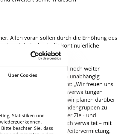
. Allen voran sollen durch die Erhöhung des
undenerlebnis durch die kontinuierliche
entümer:innen richtet, soll noch weiter
Über Cookies
ndwerkerei“ können nun auch unabhängig
ht, wie Kevin Töpfer betont: „Wir freuen uns
 und sogar für externe Hausverwaltungen
 Expertise der BUWOG und wir planen darüber
nglichen Zugang für alle Kundengruppen zu
ätzliche Erschließung neuer Ziel- und
ing, Statistiken und
r wiederzuerkennen,
besitzt und vielleicht auch verwaltet – mit
Bitte beachten Sie, dass
 wir vom Ankauf, über die Weitervermietung,