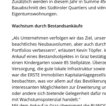
Zusätzlich werden in diesem Jahr in Summe 454 
Bauabschnitt des Südtiroler Quartiers und vié
Eigentumswohnungen.
Wachstum durch Bestandsankäufe
„Als Unternehmen verfolgen wir das Ziel, unser
beachtliches Neubauvolumen, aber auch durch d
Portfolios verbessern“, erläutert Kevin Töpf
Ankauf eines Bestandsobjektes in Graz bestäti
einen Kindergarten sowie 85 Stellplätze. Über
Versorgung, die gute lokale Infrastruktur so
war die ERSTE Immobilien Kapitalanlagegesells
beobachten, was vor allem auf das Bevölkerung
interessanten Möglichkeiten zur Erweiterung
oder andere sich bietende Gelegenheit dafür 
mit Wachstumspotenzial handelt.“
Mit dem Ankauf in Graz übernimmt die BUWOG