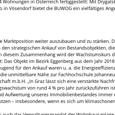
Wohnungen in Österreich fertiggestellt: Mit Drygalsk
no in Vösendorf bietet die BUWOG ein vielfältiges An
e Marktposition weiter auszubauen und zu stärken. Da
en strategischen Ankauf von Bestandsobjekten, die z
er. In diesem Zusammenhang wird der Wachstumskurs 
gt: Das Objekt im Bezirk Eggenberg aus dem Jahr 2018
zeugend für den Ankauf waren u. a. die Energieeffizi
wie die unmittelbare Nähe zur Fachhochschule Johann
chaft m.b.H. „In Graz lässt sich eine verstärkte Na
swachstum von rund 4 % pro Jahr zurückzuführen ist“,
 und Aufwertung unseres Immobilienbestandes immer 
nutzen – insbesondere, wenn es sich um klimaschonen
 auch das Verwaltungsmandat der Wohnhausanlage u