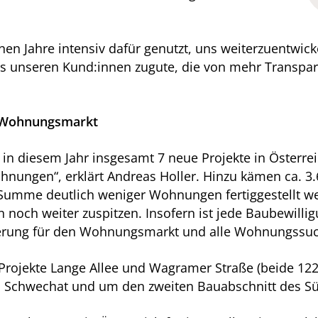
nen Jahre intensiv dafür genutzt, uns weiterzuentwic
s unseren Kund:innen zugute, die von mehr Transpare
 Wohnungsmarkt
 in diesem Jahr insgesamt 7 neue Projekte in Österr
ungen“, erklärt Andreas Holler. Hinzu kämen ca. 3.
n Summe deutlich weniger Wohnungen fertiggestellt we
en noch weiter zuspitzen. Insofern ist jede Baubewil
ichterung für den Wohnungsmarkt und alle Wohnungss
Projekte Lange Allee und Wagramer Straße (beide 1220
in Schwechat und um den zweiten Bauabschnitt des Süd