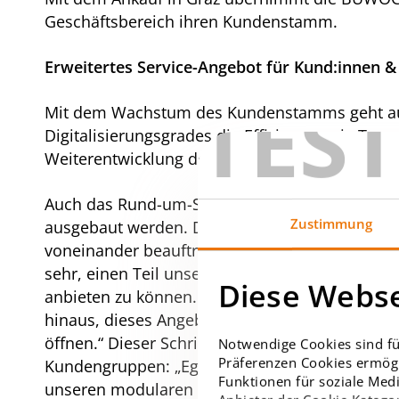
Geschäftsbereich ihren Kundenstamm.
Erweitertes Service-Angebot für Kund:innen
TES
Mit dem Wachstum des Kundenstamms geht auch
Digitalisierungsgrades die Effizienz sowie Tra
Weiterentwicklung der Kunden-App „Meine BU
Auch das Rund-um-Service-Paket, dessen Angebot
Zustimmung
ausgebaut werden. Die bisher aneinander geko
voneinander beauftragt werden, was potenzielle
sehr, einen Teil unserer Leistungen nun auch
Diese Webse
anbieten zu können. Dadurch profitieren in 
hinaus, dieses Angebot sukzessive auf alle S
öffnen.“ Dieser Schritt rundet das Leistungss
Notwendige Cookies sind fü
Präferenzen Cookies ermögl
Kundengruppen: „Egal ob jemand eine Wohnung o
Funktionen für soziale Medi
unseren modularen Leistungen können wir indiv