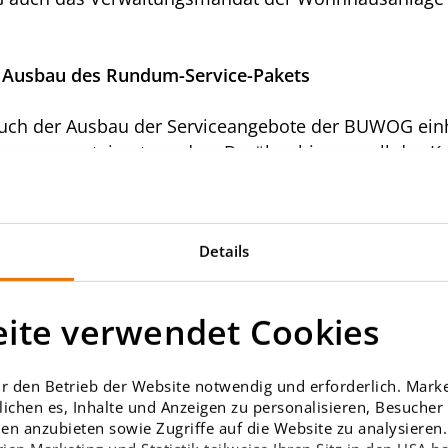
 & Ausbau des Rundum-Service-Pakets
T
 der Ausbau der Serviceangebote der BUWOG einher
nsparenz gesteigert werden. Darüber hinaus soll das K
WOG“ weiter optimiert werden.
 sich an institutionelle Investor:innen und Privateig
Details
ppelten Bereiche „Verwalterei“, „Maklerei“ und „Ha
n Kund:innen einen noch flexibleren Service ermöglic
 für alle Wohnungseigentümer:innen und Mieter:innen
ite verwendet Cookies
Zukunft noch mehr Kund:innen vom Know-how und der
erviceleistungen auszudehnen und damit den vollumfä
pektrum der BUWOG optimal ab und ermöglicht eine zus
r den Betrieb der Website notwendig und erforderlich. Market
ichen es, Inhalte und Anzeigen zu personalisieren, Besuche
der mehrere, ein Zinshaus oder ein ganzes Portfolio 
en anzubieten sowie Zugriffe auf die Website zu analysieren. 
iduell auf alle Bedürfnisse eingehen. Dabei wickeln