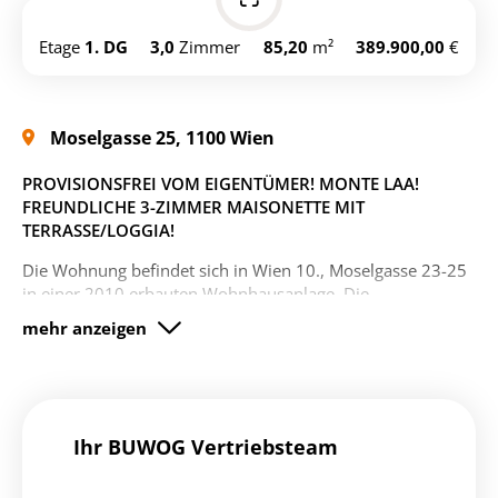
wohnungen/wien-wohnung-
kopieren
16414231
Etage
1. DG
3,0
Zimmer
85,20
m²
389.900,00
€
Moselgasse 25, 1100 Wien
PROVISIONSFREI VOM EIGENTÜMER! MONTE LAA!
FREUNDLICHE 3-ZIMMER MAISONETTE MIT
TERRASSE/LOGGIA!
Die Wohnung befindet sich in Wien 10., Moselgasse 23-25
in einer 2010 erbauten Wohnhausanlage. Die
Maisonettewohnung befindet sich im 3.OG
(Eingangsbereich und Abstellraum) und DG und verfügt
über 3 Zimmer mit einer südwestlich ausgerichteten
Terrasse/Loggia.
Die Wohnung war bislang vermietet und
wird wie besichtigt
unsaniert
verkauft.
Ihr BUWOG Vertriebsteam
Aus datenschutzrechtlichen Gründen freuen wir uns
über Ihre Kontaktaufnahme über das Kontaktformular
des Inserates!