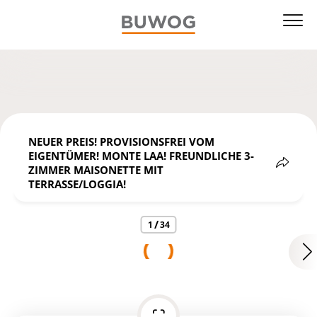
NEUER PREIS! PROVISIONSFREI VOM
EIGENTÜMER! MONTE LAA! FREUNDLICHE 3-
ZIMMER MAISONETTE MIT
TERRASSE/LOGGIA!
Teilen
/
1
34
https://ibexa.vonovia.de/buwog_at_ger_de/immobiliens