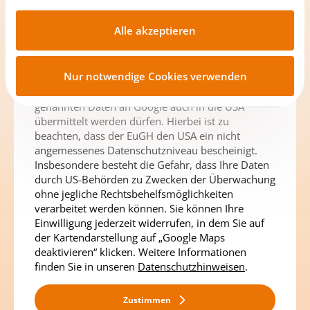
Sie der Verwendung von „Google Maps“
unter
https://www.buwog.at/datenschutz
zuzustimmen. Darüber hinaus stimmen Sie bei
Alle akzeptieren
der Aktivierung von Google Maps zu, dass wir auf
Grund des Ladens der Karten Ihre IP-Adresse und
Informationen zu Ihrem Endgerät und Ihres
Nur notwendige Cookies verwenden
Browsers an Google übermitteln. Mit Ihrer
Zustimmung willigen Sie zudem ein, dass die
genannten Daten an Google auch in die USA
übermittelt werden dürfen. Hierbei ist zu
beachten, dass der EuGH den USA ein nicht
angemessenes Datenschutzniveau bescheinigt.
Insbesondere besteht die Gefahr, dass Ihre Daten
durch US-Behörden zu Zwecken der Überwachung
ohne jegliche Rechtsbehelfsmöglichkeiten
verarbeitet werden können. Sie können Ihre
Einwilligung jederzeit widerrufen, in dem Sie auf
der Kartendarstellung auf „Google Maps
deaktivieren“ klicken. Weitere Informationen
finden Sie in unseren
Datenschutzhinweisen
.
Zustimmen