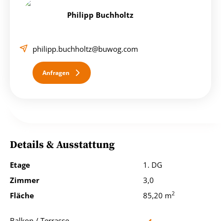
Philipp Buchholtz
Nach Ihrer Anfrage erhalten Sie umgehend eine
Antwortmail mit den Detailunterlagen zugesendet.
Bitte beachten Sie auch Ihren SPAM-Ordner!
philipp.buchholtz@buwog.com
Zusammenfassung:
// Wohnfläche ca. 85,20 m²
Anfragen
// zzgl. ca. 22,44 m² Loggia/Terrasse (südwestliche
Ausrichtung)
// 3.OG und DG (Maisonette)
Details & Ausstattung
3.OG:
Etage
1. DG
// Vorraum
Zimmer
3,0
// Abstellraum
2
Fläche
85,20 m
4.OG (DG)
Balkon / Terrasse