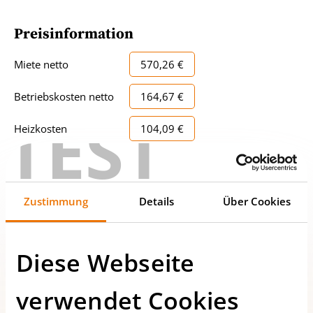
Preisinformation
Miete netto
570,26 €
Betriebskosten netto
164,67 €
TEST
Heizkosten
104,09 €
Sonstige Kosten
24,76 €
Umsatzsteuer
96,80 €
Zustimmung
Details
Über Cookies
Monatliche
960,58 €
Gesamtmiete
Diese Webseite
Kaution
2.881,74 €
verwendet Cookies