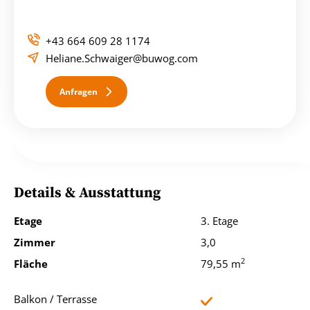
Familien sind herzlich willkommen!
Da es sich hierbei um eine GEFÖRDERTE Wohnung handelt,
sind sämtliche Richtlinien diesbezüglich zu beachten.
+43 664 609 28 1174
Heliane.Schwaiger@buwog.com
Der Wohnung ist ein Kellerabteil zugewiesen.
Anfragen
Details & Ausstattung
Etage
3. Etage
Zimmer
3,0
2
Fläche
79,55 m
Balkon / Terrasse