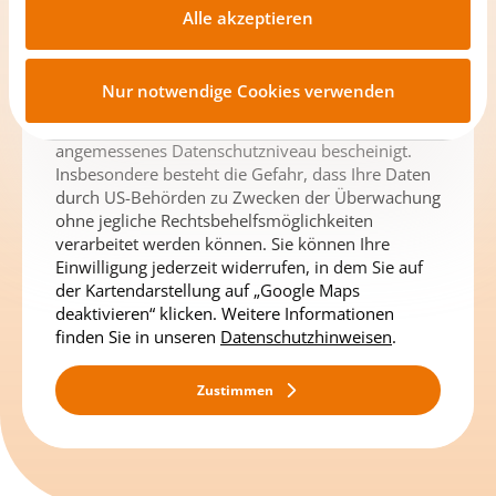
Informationen zu Ihrem Endgerät und Ihres
Alle akzeptieren
Browsers an Google übermitteln. Mit Ihrer
Zustimmung willigen Sie zudem ein, dass die
genannten Daten an Google auch in die USA
Nur notwendige Cookies verwenden
übermittelt werden dürfen. Hierbei ist zu
beachten, dass der EuGH den USA ein nicht
angemessenes Datenschutzniveau bescheinigt.
Insbesondere besteht die Gefahr, dass Ihre Daten
durch US-Behörden zu Zwecken der Überwachung
ohne jegliche Rechtsbehelfsmöglichkeiten
verarbeitet werden können. Sie können Ihre
Einwilligung jederzeit widerrufen, in dem Sie auf
der Kartendarstellung auf „Google Maps
deaktivieren“ klicken. Weitere Informationen
finden Sie in unseren
Datenschutzhinweisen
.
Zustimmen