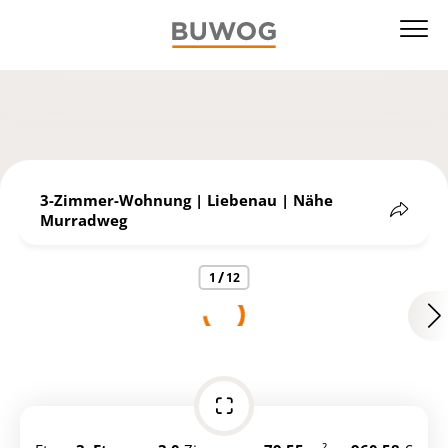
3-Zimmer-Wohnung | Liebenau | Nähe
Murradweg
Teilen
/
1
12
https://ibexa.vonovia.de/buwog_at_ger_de/immobiliens