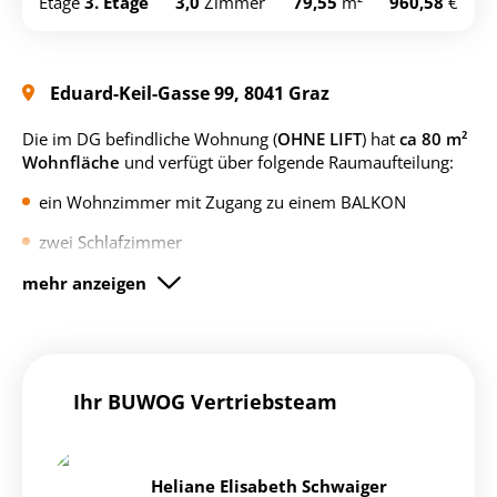
Etage
3. Etage
3,0
Zimmer
79,55
m²
960,58
€
wohnungen/graz-wohnung-
kopieren
761807
Eduard-Keil-Gasse 99, 8041 Graz
Die im DG befindliche Wohnung (
OHNE LIFT
) hat
ca
80 m²
Wohnfläche
und verfügt über folgende Raumaufteilung:
ein Wohnzimmer mit Zugang zu einem BALKON
zwei Schlafzimmer
eine Küche
ein Badezimmer mit BADEWANNE
ein WC
Ihr BUWOG Vertriebsteam
eine Abstellkammer
eine Diele
Heliane Elisabeth Schwaiger