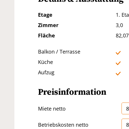
Die Vermietung erfolgt direkt vom E
Etage
1. Et
Tiefgaragenstellplätze können separ
Zimmer
3,0
Der Immobilienmakler erklärt, dass e
Fläche
82,0
Immobilienwirtschaft üblichen Gesch
Doppelmaklers – einseitig nur für den 
Balkon / Terrasse
Küche
Aufzug
Preisinformation
Miete netto
8
Betriebskosten netto
8