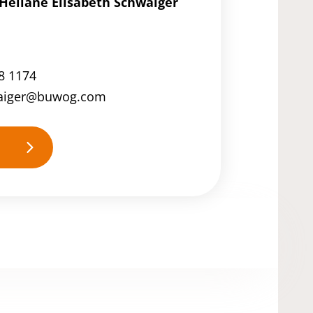
Heliane Elisabeth Schwaiger
8 1174
waiger@buwog.com