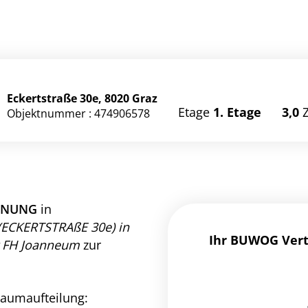
https:
wohnun
Eckertstraße 30e, 8020 Graz
166670
Etage
1. Etage
3,0
Objektnummer : 474906578
OHNUNG
in
(ECKERTSTRAßE 30e) in
Ihr BUWOG Ver
r FH Joanneum
zur
Raumaufteilung: