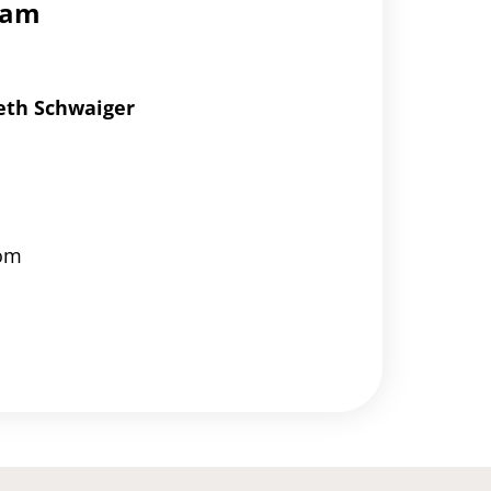
eam
eth Schwaiger
om