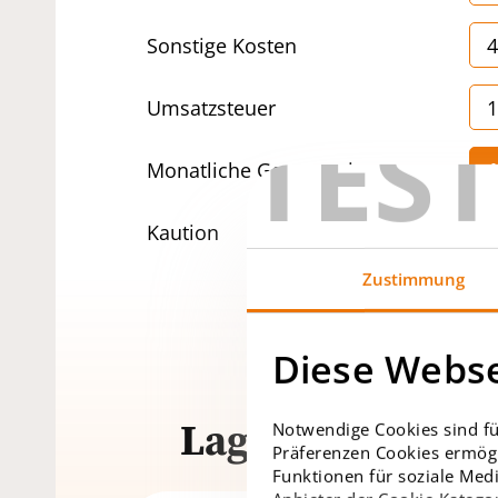
Sonstige Kosten
4
Umsatzsteuer
1
TES
Monatliche Gesamtmiete
1
Kaution
3
Zustimmung
Diese Webse
Lage
Notwendige Cookies sind fü
Präferenzen Cookies ermögl
Funktionen für soziale Medi