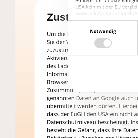
Anbieter der Cookie Kategor
USA kein mit der EU verglei
weitere Informationen klick
Zustimmung Goog
Einwilligungsauswahl
Notwendig
Um die Kartendarstellung zu aktivie
Sie der Verwendung von „Google 
zuzustimmen. Darüber hinaus stim
Aktivierung von Google Maps zu, d
des Ladens der Karten Ihre IP-Adr
Informationen zu Ihrem Endgerät u
Browsers an Google übermitteln. Mi
Zustimmung willigen Sie zudem ein
genannten Daten an Google auch i
übermittelt werden dürfen. Hierbei 
dass der EuGH den USA ein nicht
Datenschutzniveau bescheinigt. I
besteht die Gefahr, dass Ihre Date