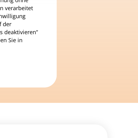
chung ohne
n verarbeitet
nwilligung
f der
s deaktivieren“
en Sie in