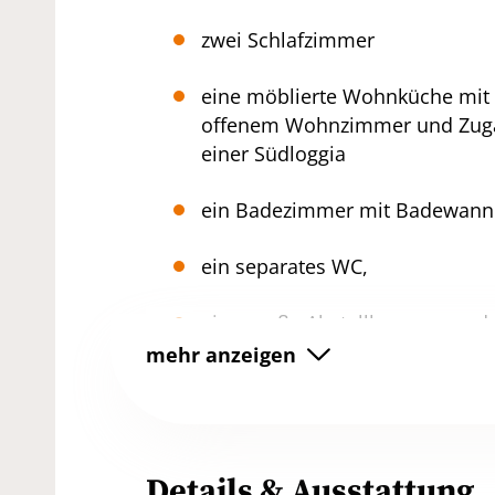
zwei Schlafzimmer
eine möblierte Wohnküche mit
offenem Wohnzimmer und Zug
einer Südloggia
ein Badezimmer mit Badewann
ein separates WC,
eine große Abstellkammer und
einen Vorraum.
Der Wohnung ist ein KELLERABTEIL z
Details & Ausstattung