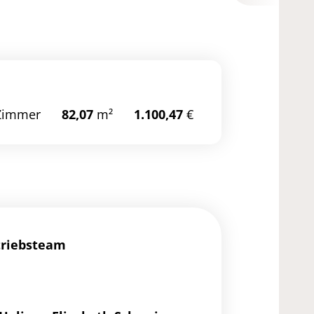
//ibexa.vonovia.de/buwog_at_ger_de/immobiliensuche
gen/graz-wohnung-
kopieren
23
Zimmer
82,07
m²
1.100,47
€
triebsteam