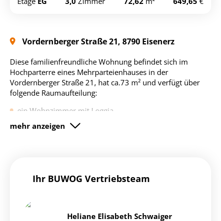
Etage
EG
3,0
Zimmer
72,62
m²
649,65
€
wohnungen/eisenerz-wohnung-
kopieren
14999441
Vordernberger Straße 21, 8790 Eisenerz
Diese familienfreundliche Wohnung befindet sich im
Hochparterre eines Mehrparteienhauses in der
Vordernberger Straße 21, hat ca.73 m² und verfügt über
folgende Raumaufteilung:
ein Wohnzimmer mit Loggia,
zwei Schlafzimmer,
eine Küche (unmöbliert),
ein Badezimmer mit Dusche,
Ihr BUWOG Vertriebsteam
ein separates WC,
eine Abstellkammer und
Heliane Elisabeth Schwaiger
ein Vorraum