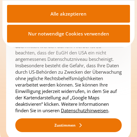
zuzustimmen. Darüber hinaus stimmen Sie bei
der Aktivierung von Google Maps zu, dass wir auf
Alle akzeptieren
Grund des Ladens der Karten Ihre IP-Adresse und
Informationen zu Ihrem Endgerät und Ihres
Browsers an Google übermitteln. Mit Ihrer
Zustimmung willigen Sie zudem ein, dass die
Nur notwendige Cookies verwenden
genannten Daten an Google auch in die USA
übermittelt werden dürfen. Hierbei ist zu
beachten, dass der EuGH den USA ein nicht
angemessenes Datenschutzniveau bescheinigt.
Insbesondere besteht die Gefahr, dass Ihre Daten
durch US-Behörden zu Zwecken der Überwachung
ohne jegliche Rechtsbehelfsmöglichkeiten
verarbeitet werden können. Sie können Ihre
Einwilligung jederzeit widerrufen, in dem Sie auf
der Kartendarstellung auf „Google Maps
deaktivieren“ klicken. Weitere Informationen
finden Sie in unseren
Datenschutzhinweisen
.
Zustimmen