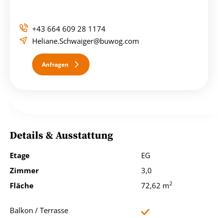
Die Wohnungsvergabe erfolgt direkt vom Eigentümer.
+43 664 609 28 1174
Geheizt wird mit Strom.
Heliane.Schwaiger@buwog.com
Anfragen
Der Immobilienmakler erklärt, dass er – entgegen dem in
der Immobilienwirtschaft üblichen Geschäftsgebrauch des
Doppelmaklers – einseitig nur für den Vermieter tätig ist.
Details & Ausstattung
Etage
EG
Zimmer
3,0
2
Fläche
72,62 m
Balkon / Terrasse