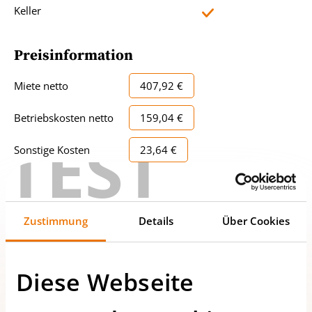
Keller
Preisinformation
Miete netto
407,92 €
Betriebskosten netto
159,04 €
TEST
Sonstige Kosten
23,64 €
Umsatzsteuer
59,05 €
Monatliche
649,65 €
Zustimmung
Details
Über Cookies
Gesamtmiete
Kaution
1.948,95 €
Diese Webseite