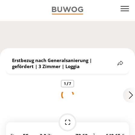
Erstbezug nach Generalsanierung |
gefördert | 3 Zimmer | Loggia
Teilen
/
1
7
https://ibexa.vonovia.de/buwog_at_ger_de/immobiliens