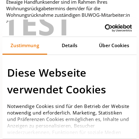
Etwaige Handfunksender sind im Rahmen Ihres
TEST
Wohnungsrückgabetermins dem/der für die
Wohnungsrücknahme zuständigen BUWOG-Mitarbeiter:in
auszuhändigen.
Heizkörper
Heizkörper von wohnungsgebundenen Heizanlagen
Zustimmung
Details
Über Cookies
müssen ordnungsgemäß funktionieren. Undichte Ventile
können nicht übernommen werden. Weiters ist darauf zu
achten, dass die Heizkörper sauber sind (inkl.
Diese Webseite
Lammelleninnenseiten).
Innenjalousien
verwendet Cookies
Bauseits beigestellte Innenjalousien etc. dürfen nicht
reparaturbedürftig
sein und müssen sich in einem funktionsfähigen und
Notwendige Cookies sind für den Betrieb der Website
sauberen Zustand befinden.
notwendig und erforderlich. Marketing, Statistiken
und Präferenzen Cookies ermöglichen es, Inhalte und
Internet/Telefonie/TV
Anzeigen zu personalisieren, Besucher
Bitte beachten Sie, dass die Beendigung bzw.
wiederzuerkennen, Funktionen für soziale Medien
Aufrechterhaltung bestehender Verträge mit
anzubieten sowie Zugriffe auf die Website zu