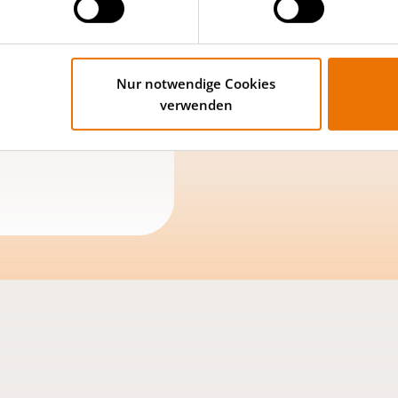
rocessed by U.S.
ithout any legal
 at any time by
on the map
Nur notwendige Cookies
n in our
privacy
verwenden