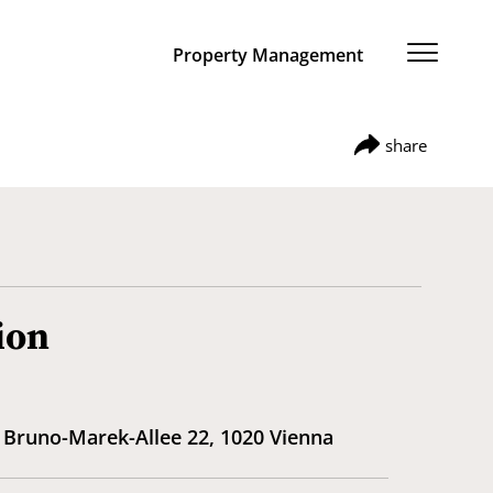
Property Management
share
share
ion
https://ibexa.vonovia.de/buwog_at_eng_gb/prope
Bruno-Marek-Allee 22, 1020 Vienna
search/wohnbauprojekte/referenzprojekte/vienn
copy
bruno-green-urban