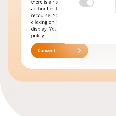
there is a risk that your data may be p
authorities for surveillance purposes w
recourse. You can revoke your consent
clicking on "Deactivate Google Maps" 
display. You can find more informatio
policy
.
Consent