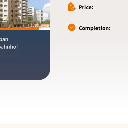
Price:
Completion:
ban
dbahnhof
ce
a