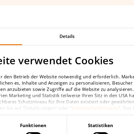
T
Details
nt
Bruno-Marek-Allee
ite verwendet Cookies
 to agree to the
en activating
r den Betrieb der Website notwendig und erforderlich. Market
it your IP address
ichen es, Inhalte und Anzeigen zu personalisieren, Besuche
device and browser
en anzubieten sowie Zugriffe auf die Website zu analysieren. 
ien Marketing und Statistik teilweise Ihren Sitz in den USA 
ps. With your
chbares Schutzniveau für Ihre Daten existiert oder gewährlei
ementioned data
en Sie auf "Details zeigen" oder "
Datenschutzhinweis
“. Das
he USA. It should
at the USA does not
Funktionen
Statistiken
n. In particular,