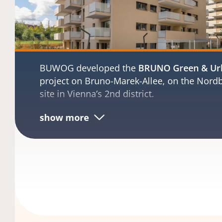
BUWOG developed the
BRUNO Green & Ur
project on Bruno-Marek-Allee, on the Nor
site in Vienna’s 2nd district.
181 rental apartments
1 to 4 rooms, 35 to 95 m² of living spa
Private outdoor spaces in the form of 
garden, balcony, and/or terrace
4 office spaces