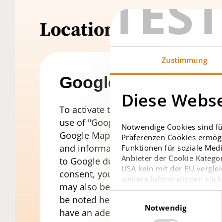
TES
Location
Zustimmung
Google Maps Conse
Diese Webse
To activate the map display, we ask you
use of "Google Maps". Furthermore, wh
Notwendige Cookies sind fü
Google Maps, you agree that we transm
Präferenzen Cookies ermögl
and information about your terminal 
Funktionen für soziale Medi
Anbieter der Cookie Kategor
to Google due to the loading of the ma
USA kein mit der EU verglei
consent, you also agree that the afor
weitere Informationen klick
may also be transmitted to Google in t
Einwilligungsauswahl
be noted here that the ECJ certifies th
Notwendig
have an adequate level of data protectio