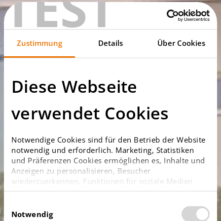
TEST
Zustimmung
Details
Über Cookies
Diese Webseite
verwendet Cookies
Notwendige Cookies sind für den Betrieb der Website
notwendig und erforderlich. Marketing, Statistiken
und Präferenzen Cookies ermöglichen es, Inhalte und
Anzeigen zu personalisieren, Besucher
wiederzuerkennen, Funktionen für soziale Medien
anzubieten sowie Zugriffe auf die Website zu
analysieren. Bitte beachten Sie, dass Anbieter der
Einwilligungsauswahl
Cookie Kategorien Marketing und Statistik teilweise
Notwendig