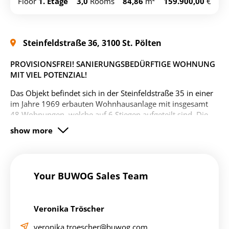
Floor
1. Etage
3,0
Rooms
84,86
m²
159.900,00
€
search/find-an-apartment/st.-
copy
poelten-wohnung-16707532
Steinfeldstraße 36, 3100 St. Pölten
PROVISIONSFREI! SANIERUNGSBEDÜRFTIGE WOHNUNG
MIT VIEL POTENZIAL!
Das Objekt befindet sich in der Steinfeldstraße 35 in einer
im Jahre 1969 erbauten Wohnhausanlage mit insgesamt
48 Wohnungen, welche auf 6 Stiegen aufgeteilt sind. Die
Wohnung befindet sich auf der Stiege 2 im 1.OG des
Wohnhauses und ist
ohne Lift
mittels Stiegenhaus
erreichbar. Die Anlage befindet sich in einem gepflegten
Zustand. Die Wohnung war bislang vermietet und wird
wie
besichtigt ("sanierungsbedürftig")
verkauft.
Your BUWOG Sales Team
Aus datenschutzrechtlichen Gründen freuen wir uns
über Ihre Kontaktaufnahme über das Inserat.
Nach
Ihrer Anfrage erhalten Sie umgehend eine Antwortmail
Veronika Tröscher
mit den Detailunterlagen zugesendet. Bitte achten Sie
veronika.troescher@buwog.com