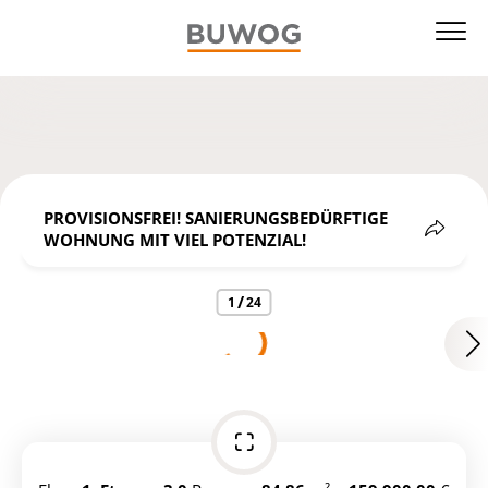
PROVISIONSFREI! SANIERUNGSBEDÜRFTIGE
WOHNUNG MIT VIEL POTENZIAL!
share
/
1
24
https://ibexa.vonovia.de/buwog_at_eng_gb/property-