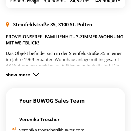
Floor
3. Etage
3,0
Rooms
84,52
m²
149.900,00
€
search/find-an-apartment/st.-
copy
poelten-wohnung-15592459
Steinfeldstraße 35, 3100 St. Pölten
PROVISIONSFREI! FAMILIENHIT - 3-ZIMMER-WOHNUNG
MIT WEITBLICK!
Das Objekt befindet sich in der Steinfeldstraße 35 in einer
im Jahre 1969 erbauten Wohnhausanlage mit insgesamt
48 Wohnungen, welche auf 6 Stiegen aufgeteilt sind. Die
Wohnung befindet sich auf der Stiege 1 im 3.OG des
Wohnhauses und ist
ohne Lift
mittels Stiegenhaus
erreichbar. Die Anlage befindet sich in einem gepflegten
Zustand. Die Wohnung war bislang vermietet und wird
wie
besichtigt ("sanierungsbedürftig")
verkauft.
Your BUWOG Sales Team
Aus datenschutzrechtlichen Gründen freuen wir uns
über Ihre Kontaktaufnahme über das Inserat.
Nach
Ihrer Anfrage erhalten Sie umgehend eine Antwortmail
Veronika Tröscher
mit den Detailunterlagen zugesendet. Bitte achten Sie
veronika.troescher@buwog.com