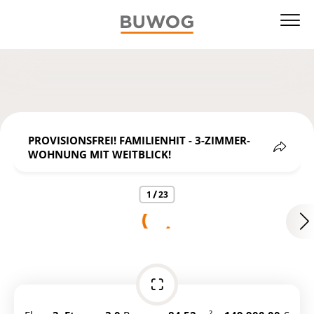
PROVISIONSFREI! FAMILIENHIT - 3-ZIMMER-
WOHNUNG MIT WEITBLICK!
share
/
1
23
https://ibexa.vonovia.de/buwog_at_eng_gb/property-